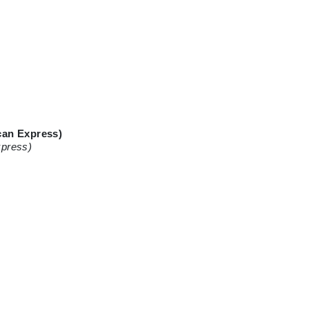
can Express)
xpress)