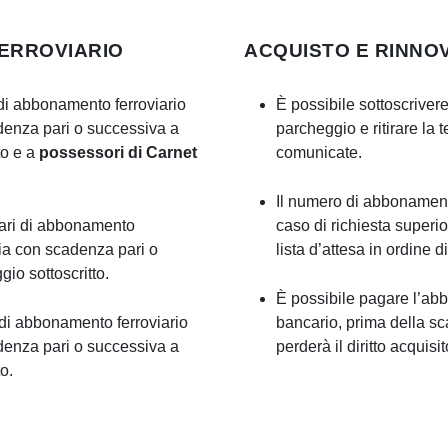
FERROVIARIO
ACQUISTO E RINN
i di abbonamento ferroviario
È possibile sottoscrivere
adenza pari o successiva a
parcheggio e ritirare l
to e a
possessori di Carnet
comunicate.
Il numero di abbonamenti
olari di abbonamento
caso di richiesta super
aria con scadenza pari o
lista d’attesa in ordine di
io sottoscritto.
È possibile pagare l’ab
i di abbonamento ferroviario
bancario, prima della s
adenza pari o successiva a
perderà il diritto acquisit
o.