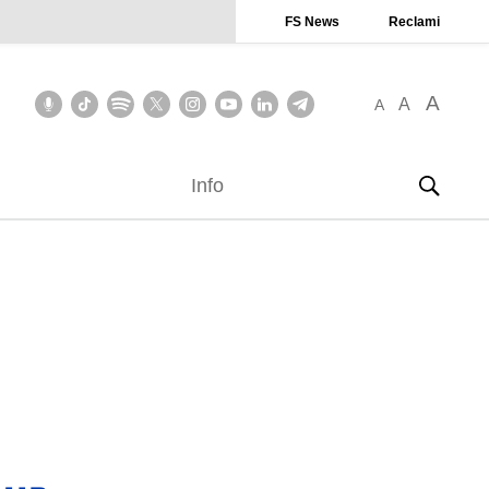
FS News
Reclami
A
A
A
Info