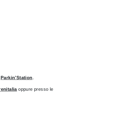
o
Parkin’Station
.
renitalia
oppure presso le