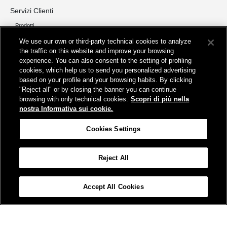
Servizi Clienti
Prodotti
Chi siamo
We use our own or third-party technical cookies to analyze
the traffic on this website and improve your browsing
Organizzazione e Governance
experience. You can also consent to the setting of profiling
I nostri pilastri
cookies, which help us to send you personalized advertising
Servizi
based on your profile and your browsing habits. By clicking
"Reject all" or by closing the banner you can continue
Info
browsing with only technical cookies.
Scopri di più nella
Protezione Dati Personali
nostra Informativa sui cookie.
Fatturazione
FAQ
Cookies Settings
Segnalazioni e Reclami
Contatta FS Park
Reject All
Cookies Settings
Accept All Cookies
© FSPARK2023
Protezione dati personali
Partita Iva 04942261001