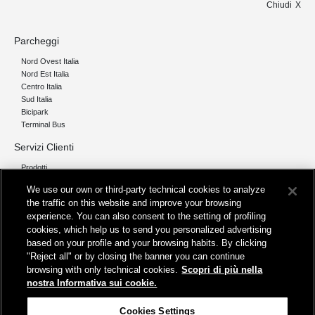
Chiudi
Parcheggi
Nord Ovest Italia
Nord Est Italia
Centro Italia
Sud Italia
Bicipark
Terminal Bus
Servizi Clienti
Prodotti
Chi siamo
We use our own or third-party technical cookies to analyze
the traffic on this website and improve your browsing
Organizzazione e Governance
experience. You can also consent to the setting of profiling
I nostri pilastri
cookies, which help us to send you personalized advertising
Servizi
based on your profile and your browsing habits. By clicking
"Reject all" or by closing the banner you can continue
Info
browsing with only technical cookies.
Scopri di più nella
Protezione Dati Personali
nostra Informativa sui cookie.
Fatturazione
FAQ
Cookies Settings