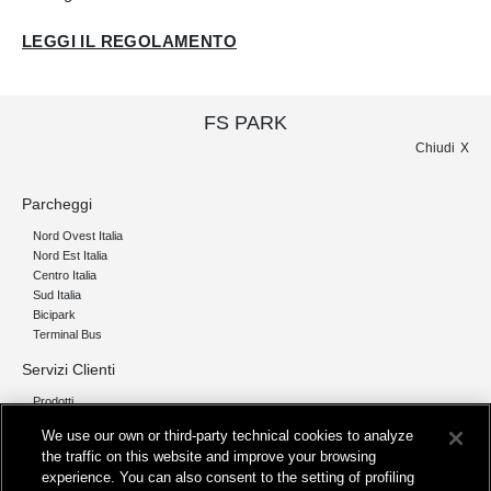
LEGGI IL REGOLAMENTO
FS PARK
Chiudi
Parcheggi
Nord Ovest Italia
Nord Est Italia
Centro Italia
Sud Italia
Bicipark
Terminal Bus
Servizi Clienti
Prodotti
Chi siamo
We use our own or third-party technical cookies to analyze
the traffic on this website and improve your browsing
Organizzazione e Governance
experience. You can also consent to the setting of profiling
I nostri pilastri