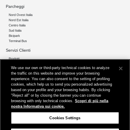
Parcheggi
Nord Ovest Italia
Nord Est Italia
Centro Italia
Sud Italia
Bicipark
Terminal Bus
Servizi Clienti
Prodotti
Chi siamo
We use our own or third-party technical cookies to analyze
the traffic on this website and improve your browsing
Organizzazione e Governance
experience. You can also consent to the setting of profiling
I nostri pilastri
cookies, which help us to send you personalized advertising
Servizi
based on your profile and your browsing habits. By clicking
"Reject all" or by closing the banner you can continue
Info
browsing with only technical cookies.
Scopri di più nella
Protezione Dati Personali
nostra Informativa sui cookie.
Fatturazione
FAQ
Cookies Settings
Segnalazioni e Reclami
Contatta FS Park