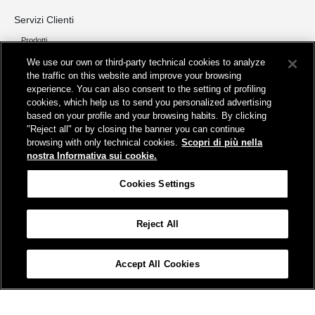
Servizi Clienti
Prodotti
We use our own or third-party technical cookies to analyze
Chi siamo
the traffic on this website and improve your browsing
Organizzazione e Governance
experience. You can also consent to the setting of profiling
I nostri pilastri
cookies, which help us to send you personalized advertising
Servizi
based on your profile and your browsing habits. By clicking
"Reject all" or by closing the banner you can continue
Info
browsing with only technical cookies.
Scopri di più nella
Protezione Dati Personali
nostra Informativa sui cookie.
Fatturazione
FAQ
Cookies Settings
Segnalazioni e Reclami
Contatta FS Park
Reject All
Cookies Settings
Accept All Cookies
© FSPARK2023
Protezione dati personali
Partita Iva 04942261001