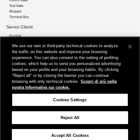
Centro Italia
Sud Italia
Bicipark
Terminal Bus
Servizi Clienti
Prodotti
We use our own or third-party technical cookies to analyze
Chi siamo
the traffic on this website and improve your browsing
Organizzazione e Governance
experience. You can also consent to the setting of profiling
I nostri pilastri
cookies, which help us to send you personalized advertising
Servizi
based on your profile and your browsing habits. By clicking
"Reject all" or by closing the banner you can continue
Info
browsing with only technical cookies.
Scopri di più nella
Protezione Dati Personali
nostra Informativa sui cookie.
Fatturazione
FAQ
Cookies Settings
Segnalazioni e Reclami
Contatta FS Park
Reject All
Cookies Settings
Accept All Cookies
© FSPARK2023
Protezione dati personali
Partita Iva 04942261001