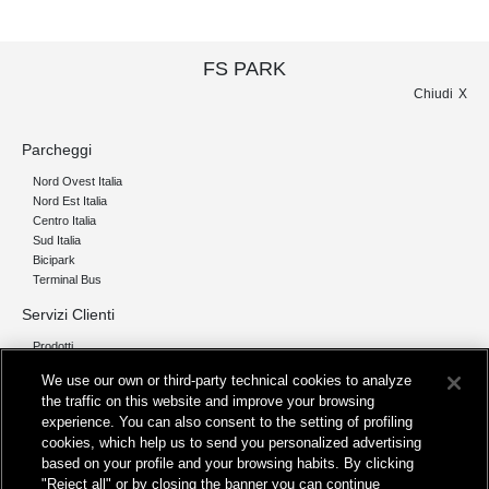
FS PARK
Chiudi
Parcheggi
Nord Ovest Italia
Nord Est Italia
Centro Italia
Sud Italia
Bicipark
Terminal Bus
Servizi Clienti
Prodotti
Chi siamo
We use our own or third-party technical cookies to analyze
the traffic on this website and improve your browsing
Organizzazione e Governance
experience. You can also consent to the setting of profiling
I nostri pilastri
cookies, which help us to send you personalized advertising
Servizi
based on your profile and your browsing habits. By clicking
"Reject all" or by closing the banner you can continue
Info