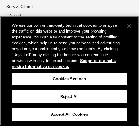
Servizi Clienti
Prodotti
We use our own or third-party technical cookies to analyze
Chi siamo
the traffic on this website and improve your browsing
Organizzazione e Governance
experience. You can also consent to the setting of profiling
I nostri pilastri
cookies, which help us to send you personalized advertising
Servizi
based on your profile and your browsing habits. By clicking
"Reject all" or by closing the banner you can continue
Info
browsing with only technical cookies.
Scopri di più nella
Protezione Dati Personali
nostra Informativa sui cookie.
Fatturazione
FAQ
Cookies Settings
Segnalazioni e Reclami
Contatta FS Park
Reject All
Cookies Settings
Accept All Cookies
© FSPARK2023
Protezione dati personali
Partita Iva 04942261001