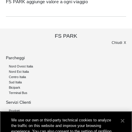
FS PARK aggiunge valore a ogni viaggio
FS PARK
Chiudi
Parcheggi
Nord Ovest Italia
Nord Est Italia
Centro Italia
Sud Italia
Bicipark
Terminal Bus
Servizi Clienti
Prodotti
Chi siamo
We use our own or third-party technical cookies to analyze
the traffic on this website and improve your browsing
Organizzazione e Governance
experience. You can also consent to the setting of profiling