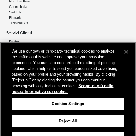
Nord Est Italia
Centro Italia
Sud Italia
Bicipark
Terminal Bus
Servizi Clienti
Prodotti
Chi siamo
We use our own or third-party technical cookies to analyze
the traffic on this website and improve your browsing
Organizzazione e Governance
experience. You can also consent to the setting of profiling
I nostri pilastri
cookies, which help us to send you personalized advertising
Servizi
based on your profile and your browsing habits. By clicking
"Reject all" or by closing the banner you can continue
Info
browsing with only technical cookies.
Scopri di più nella
Protezione Dati Personali
nostra Informativa sui cookie.
Fatturazione
FAQ
Cookies Settings
Segnalazioni e Reclami
Contatta FS Park
Reject All
Cookies Settings