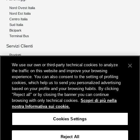
Nord Ovest Italia
Nord Est Italia
Centro Italia
Sud Italia
Bicipark
Terminal Bus
Servizi Clienti
Prodotti
We use our own or third-party technical cookies to analyze
Chi siamo
the traffic on this website and improve your browsing
Organizzazione e Governance
experience. You can also consent to the setting of profiling
I nostri pilastri
cookies, which help us to send you personalized advertising
Servizi
based on your profile and your browsing habits. By clicking
"Reject all" or by closing the banner you can continue
Info
browsing with only technical cookies.
Scopri di più nella
Protezione Dati Personali
nostra Informativa sui cookie.
Fatturazione
FAQ
Cookies Settings
Segnalazioni e Reclami
Contatta FS Park
Reject All