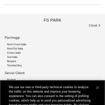
FS PARK
Chiudi
Parcheggi
Nord Ovest Italia
Nord Est Italia
Centro Italia
Sud Italia
Bicipark
Terminal Bus
Servizi Clienti
Prodotti
Chi siamo
We use our own or third-party technical cookies to analyze
the traffic on this website and improve your browsing
Organizzazione e Governance
experience. You can also consent to the setting of profiling
I nostri pilastri
cookies, which help us to send you personalized advertising
Servizi
based on your profile and your browsing habits. By clicking