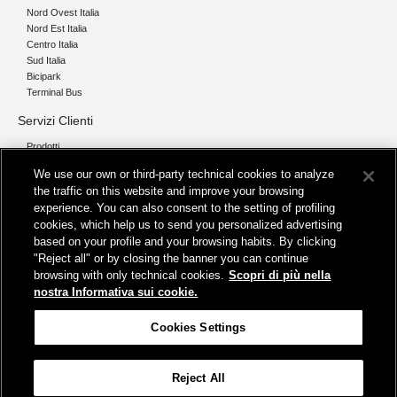
Nord Ovest Italia
Nord Est Italia
Centro Italia
Sud Italia
Bicipark
Terminal Bus
Servizi Clienti
Prodotti
Chi siamo
We use our own or third-party technical cookies to analyze
the traffic on this website and improve your browsing
Organizzazione e Governance
experience. You can also consent to the setting of profiling
I nostri pilastri
cookies, which help us to send you personalized advertising
Servizi
based on your profile and your browsing habits. By clicking
"Reject all" or by closing the banner you can continue
Info
browsing with only technical cookies.
Scopri di più nella
Protezione Dati Personali
nostra Informativa sui cookie.
Fatturazione
FAQ
Cookies Settings
Segnalazioni e Reclami
Contatta FS Park
Reject All