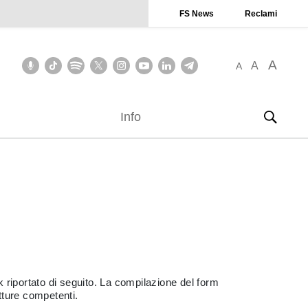
FS News
Reclami
A
A
A
Info
k riportato di seguito. La compilazione del form
utture competenti.